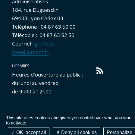
administratives
184, rue Duguesclin
69433 Lyon Cedex 03
Téléphone : 04 87 63 50 00
Télécopie : 04 87 63 52 50
Courriel :
greffe.ta-
lyon@juradm.fr
HORAIRES
Flux
Heures d'ouverture au public :
RSS
du lundi au vendredi
de 9h00 à 12h00
This site uses cookies and gives you control over what you want
Accessibilité : partiellement conforme
|
Mentions
to activate
légales
|
Cookies
|
Données personnelles
OK, accept all
Deny all cookies
Personalize