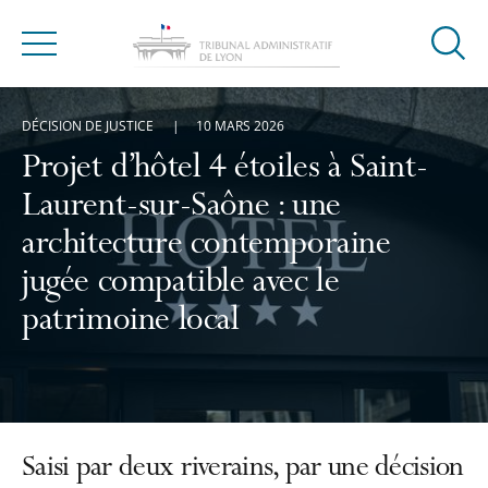
Ouvrir
Menu
la
modal
DÉCISION DE JUSTICE
10 MARS 2026
de
reche
Projet d’hôtel 4 étoiles à Saint-
Laurent-sur-Saône : une
architecture contemporaine
jugée compatible avec le
patrimoine local
Saisi par deux riverains, par une décision