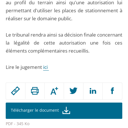
au profil du terrain ainsi qu'une autorisation lui
permettant d'utiliser les places de stationnement à
réaliser sur le domaine public.
Le tribunal rendra ainsi sa décision finale concernant
la légalité de cette autorisation une fois ces
éléments complémentaires recueillis.
Lire le jugement
ici
Passer
Augmenter
le
ou
réduire
partage
la
taille
de
Télécharger le document
de
la
l'article
police
PDF - 345 Ko
pour