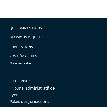
Passer
arriver
le
après
partage
de
QUI SOMMES-NOUS
l'article
pour
DÉCISIONS DE JUSTICE
arriver
PUBLICATIONS
avant
VOS DÉMARCHES
Nous rejoindre
COORDONNÉES
Tribunal administratif de
Lyon
Palais des Juridictions