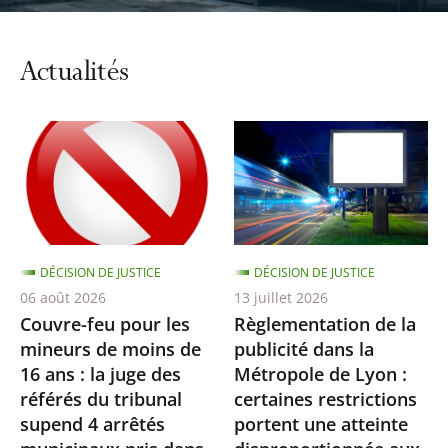
automatiq
du
carrousel
Actualités
DÉCISION DE JUSTICE
DÉCISION DE JUSTICE
06 août 2026
13 juillet 2026
Couvre-feu pour les
Règlementation de la
mineurs de moins de
publicité dans la
16 ans : la juge des
Métropole de Lyon :
référés du tribunal
certaines restrictions
supend 4 arrêtés
portent une atteinte