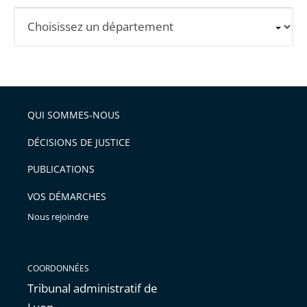
Sélectionnez
un
département
pour
obtenir
les
QUI SOMMES-NOUS
informations
DÉCISIONS DE JUSTICE
détaillées.
PUBLICATIONS
VOS DÉMARCHES
Nous rejoindre
COORDONNÉES
Tribunal administratif de