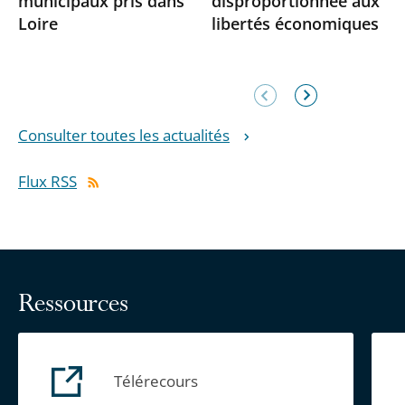
municipaux pris dans
disproportionnée aux
Loire
libertés économiques
Élément
Élément
précédent
suivant
Consulter toutes les actualités
Flux RSS
Ressources
Télérecours