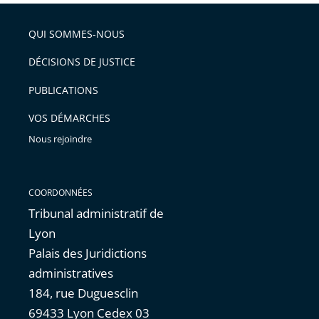
pour
de
arriver
QUI SOMMES-NOUS
l'article
après
pour
DÉCISIONS DE JUSTICE
arriver
PUBLICATIONS
avant
VOS DÉMARCHES
Nous rejoindre
COORDONNÉES
Tribunal administratif de
Lyon
Palais des Juridictions
administratives
184, rue Duguesclin
69433 Lyon Cedex 03