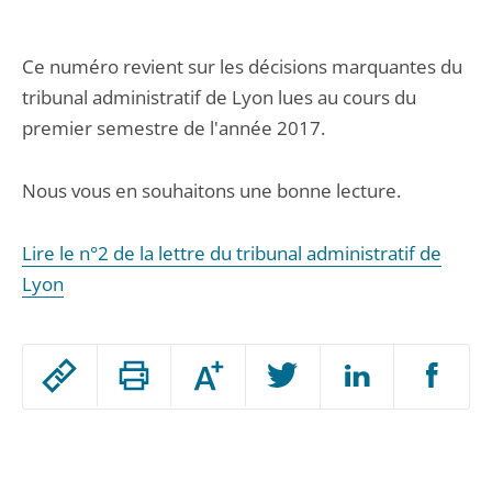
Ce numéro revient sur les décisions marquantes du
tribunal administratif de Lyon lues au cours du
premier semestre de l'année 2017.
Nous vous en souhaitons une bonne lecture.
Lire le n°2 de la lettre du tribunal administratif de
Lyon
Passer
Augmenter
le
ou
réduire
partage
Passer
la
taille
de
le
de
la
l'article
partage
police