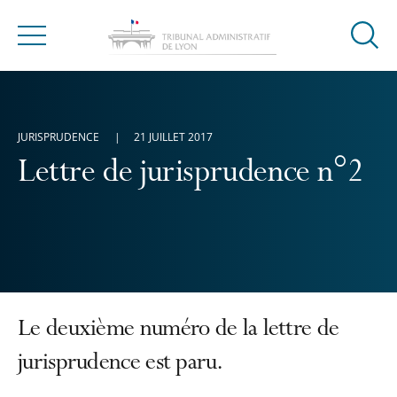
Ouvrir
Menu
la
modal
de
reche
JURISPRUDENCE
21 JUILLET 2017
Lettre de jurisprudence n°2
Le deuxième numéro de la lettre de
jurisprudence est paru.